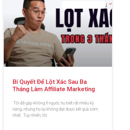
PHÁT TRIỂN BẢN THÂN
Bí Quyết Để Lột Xác Sau Ba
Tháng Làm Affiliate Marketing
Tôi đã gặp không ít người, họ biết rất nhiều kỹ
năng, nhưng họ lại không đạt được kết quả sớm
nhất. Tuy nhiên, tôi
ĐỌC THÊM »