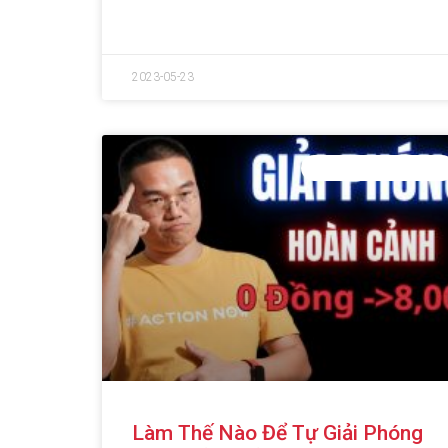
2023-05-23
PHÁT TRIỂN BẢN THÂN
Làm Thế Nào Để Tự Giải Phóng