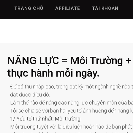
TRANG CHỦ
AFFILIATE
TÀI KHOẢN
NĂNG LỰC = Môi Trường + 
thực hành mỗi ngày.
Để có thu nhập cao, trong bất kỳ một ngành nghề nào th
đạt được điều đó.
Làm thế nào để nâng cao năng lực chuyên môn của bạn t
Tôi sẽ chia sẻ với bạn hai yếu tố ảnh hưởng đến năng l
1/ Yếu tố thứ nhất: Môi trường.
Môi trường tuyệt vời là điều kiện hoàn hảo để bạn phát