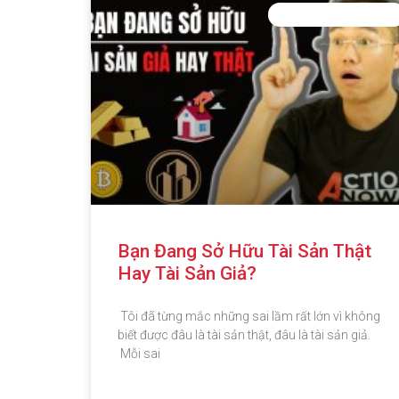
PHÁT TRIỂN BẢN THÂN
Bạn Đang Sở Hữu Tài Sản Thật
Hay Tài Sản Giả?
Tôi đã từng mắc những sai lầm rất lớn vì không
biết được đâu là tài sản thật, đâu là tài sản giả.
Mỗi sai
ĐỌC THÊM »