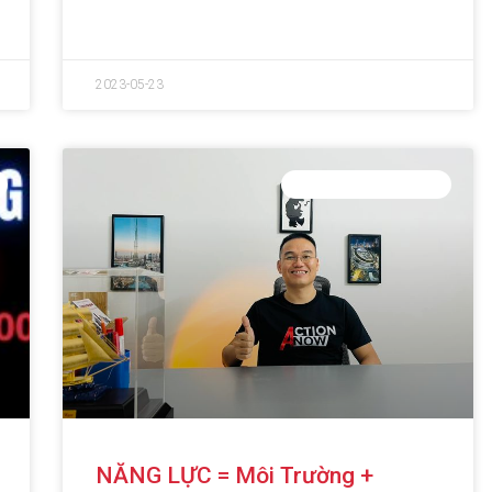
ĐỌC THÊM »
2023-05-23
PHÁT TRIỂN BẢN THÂN
NĂNG LỰC = Môi Trường +