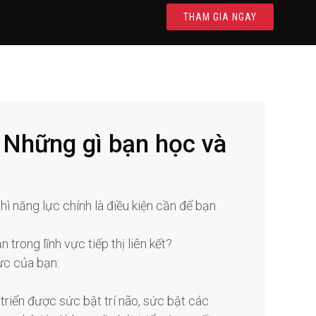
THAM GIA NGAY
Những gì bạn học và
ì năng lực chính là điều kiện cần để bạn
rong lĩnh vực tiếp thị liên kết?
ực của bạn:
 triển được sức bật trí não, sức bật các