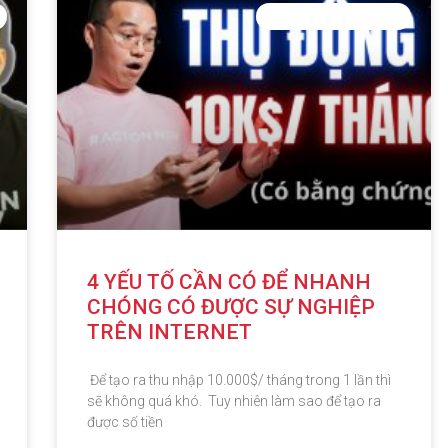
PHÁT TRIỂN BẢN THÂN
4 YẾU TỐ CẦN CÓ ĐỂ NHANH
CHÓNG CÓ ĐƯỢC SỰ NGHIỆP
TRÊN INTERNET
Để tạo ra thu nhập 10.000$/ tháng trong 1 lần thì
sẽ không quá khó. Tuy nhiên làm sao để tạo ra
được số tiền