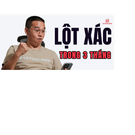
Bí Quyết Để Lột Xác Sau Ba
Tháng Làm Affiliate Marketing
2023-05-23