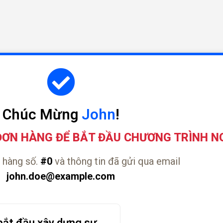
Chúc Mừng
John
!
ĐƠN HÀNG ĐỂ BẮT ĐẦU CHƯƠNG TRÌNH N
 hàng số.
#0
và thông tin đã gửi qua email
john.doe@example.com
bắt đầu xây dựng sự