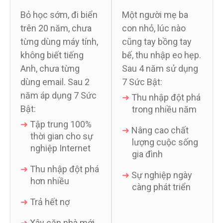
Bỏ học sớm, đi biển
Một người mẹ ba
trên 20 năm, chưa
con nhỏ, lúc nào
từng dùng máy tính,
cũng tay bồng tay
không biết tiếng
bế, thu nhập eo hẹp.
Anh, chưa từng
Sau 4 năm sử dụng
dùng email. Sau 2
7 Sức Bật:
năm áp dụng 7 Sức
➜
Thu nhập đột phá
Bật:
trong nhiều năm
➜
Tập trung 100%
➜
Nâng cao chất
thời gian cho sự
lượng cuộc sống
nghiệp Internet
gia đình
➜
Thu nhập đột phá
➜
Sự nghiệp ngày
hơn nhiều
càng phát triển
➜
Trả hết nợ
➜
Xây căn nhà mới