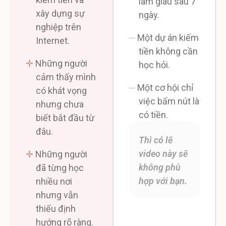
làm giàu sau 7
xây dựng sự
ngày.
nghiệp trên
─
Một dự án kiếm
Internet.
tiền không cần
✛
Những người
học hỏi.
cảm thấy mình
─
Một cơ hội chỉ
có khát vọng
việc bấm nút là
nhưng chưa
có tiền.
biết bắt đầu từ
đâu.
Thì có lẽ
video này sẽ
✛
Những người
không phù
đã từng học
hợp với bạn.
nhiều nơi
nhưng vẫn
thiếu định
hướng rõ ràng.