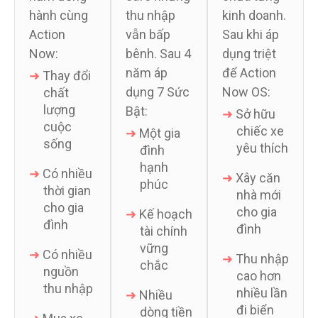
hành cùng
thu nhập
kinh doanh.
Action
vẫn bấp
Sau khi áp
Now:
bênh. Sau 4
dụng triệt
năm áp
để Action
➜
Thay đổi
dụng 7 Sức
Now OS:
chất
lượng
Bật:
➜
Sở hữu
cuộc
chiếc xe
➜
Một gia
sống
yêu thích
đình
hạnh
➜
Có nhiều
➜
Xây căn
phúc
thời gian
nhà mới
cho gia
cho gia
➜
Kế hoạch
đình
đình
tài chính
vững
➜
Có nhiều
➜
Thu nhập
chắc
nguồn
cao hơn
thu nhập
nhiều lần
➜
Nhiều
đi biển
dòng tiền