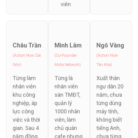
viên
Châu Trần
Minh Lâm
Ngô Vàng
(Action Now Sài
(Co-Founder
(Action Now
Gòn)
Mida Network)
Tân Mai)
Từng làm
Từng là
Xuất thân
nhân viên
nhân viên
ngư dân 20
khu công
sàn TMĐT,
năm, chưa
nghiệp, áp
quản lý
từng dùng
lực công
1000 nhân
máy tính,
việc và thời
viên, làm
không biết
gian. Sau 4
chủ quán
tiếng Anh,
năm đồng
cafe nhưng
chưa từng