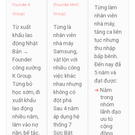
Founder K
(Founder MHC
Group)
Group)
Group)
Từng làm
nhân viên
Từ xuất
Từng là
nhà máy,
khẩu lao
nhân viên
tăng ca liên
động Nhật
nhà máy
tục nhưng
Bản →
Samsung,
thu nhập
Founder
vật lộn với
bấp bênh.
công xưởng
nhiều công
Đến nay đã
K Group.
việc khác
5 năm và
Từng bỏ
nhau nhưng
đạt được:
học sớm, đi
không có
xuất khẩu
đột phá.
➜
Nằm
trong
lao động
Sau 4 năm
nhóm
nhiều năm,
áp dụng hệ
lãnh đạo
lâm vào nợ
thống 7
ưu tú
nần, bế tắc.
Sức Bật: