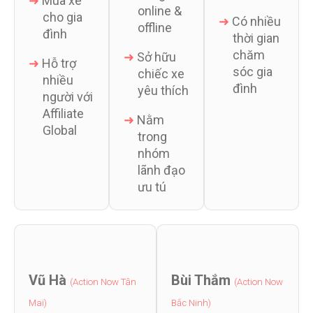
➜
Mua xe
online &
cho gia
➜
Có nhiều
offline
đình
thời gian
chăm
➜
Sở hữu
➜
Hỗ trợ
sóc gia
chiếc xe
nhiều
đình
yêu thích
người với
Affiliate
➜
Nằm
Global
trong
nhóm
lãnh đạo
ưu tú
Vũ Hà
Bùi Thắm
(Action Now Tân
(Action Now
Mai)
Bắc Ninh)