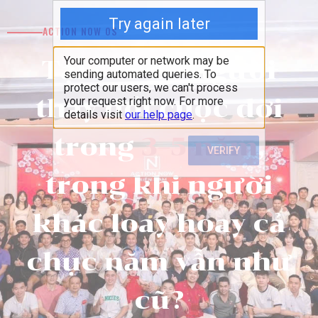
ACTION NOW OS
Tại sao có người
thay đổi cuộc đời
trong
3–5 năm
,
trong khi người
khác loay hoay cả
chục năm vẫn như
cũ?