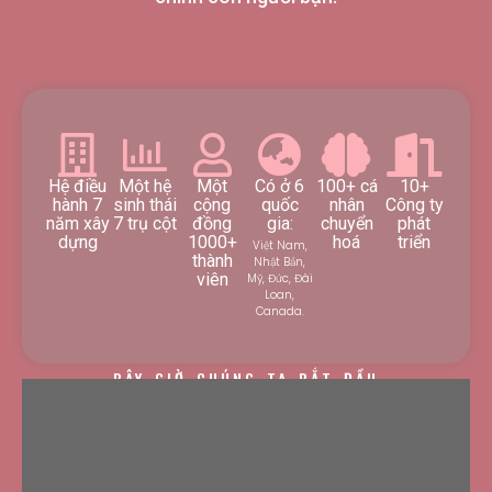
Hệ điều
Một hệ
Một
Có ở 6
100+ cá
10+
hành 7
sinh thái
cộng
quốc
nhân
Công ty
năm xây
7 trụ cột
đồng
gia:
chuyển
phát
dựng
1000+
hoá
triển
Việt Nam,
thành
Nhật Bản,
viên
Mỹ, Đức, Đài
Loan,
Canada.
BÂY GIỜ CHÚNG TA BẮT ĐẦU