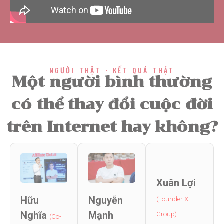
NGƯỜI THẬT · KẾT QUẢ THẬT
Một người bình thường
có thể thay đổi cuộc đời
trên Internet hay không?
Hữu
Nguyễn
Xuân Lợi
Nghĩa
Mạnh
(Co-
(Founder X