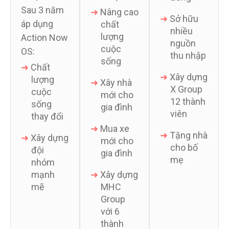
cộng
Sau 3 năm
➜
Nâng cao
đồng
áp dụng
chất
lượng
➜
Sở hữu
Action Now
cuộc
nhiều
OS:
sống
nguồn
➜
Chất
thu nhập
lượng
➜
Xây nhà
cuộc
mới cho
➜
Xây dựng
sống
gia đình
X Group
thay đổi
12 thành
➜
Mua xe
viên
➜
Xây dựng
mới cho
đội
gia đình
➜
Tặng nhà
nhóm
cho bố
mạnh
➜
Xây dựng
mẹ
mẽ
MHC
Group
với 6
thành